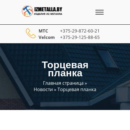
МТС
+375-29-872-60-21
Velcom
+375-29-125-88-65
Торцевая
планка
Главная страница
»
Новости
»
Торцевая планка