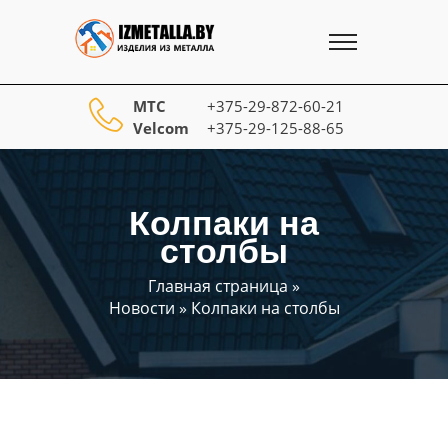
МТС
+375-29-872-60-21
Velcom
+375-29-125-88-65
Колпаки на
столбы
Главная страница
»
Новости
»
Колпаки на столбы